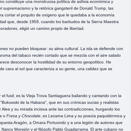
no constituye una monstruosa política de asfixia económica y
l supremacismo y la retórica gangsteril de Donald Trump, las
 cortar el poquito de oxígeno que le quedaba a la economía
dad que, desde 1959, cuando los barbudos de la Sierra Maestra
moradores, eligió un camino propio de libertad.
ones no pueden bloquear: su alma cultural. La isla se defiende con
aroma del tabaco recién cortado que se mezcla con el aire salado
rece desconocer la hostilidad de su entorno geopolítico. He
 de cara al sol que caracteriza a su gente, una calidez que se
 el fusil; es la Vieja Trova Santiaguera bailando y cantando con la
 "Bukowski de la Habana", que en sus crónicas sucias y realistas
 Alea y su mirada incisiva ante las contradicciones, hurgando los
a
o
Fresa y
Chocolate
; es Lezama Lima y su poesía paquidérmica y
rquesta Aragón, a Omara Portuondo y a una legión de autores que
a Nancy Morejón y el filósofo Pablo Guadarrama. El arte cubano no