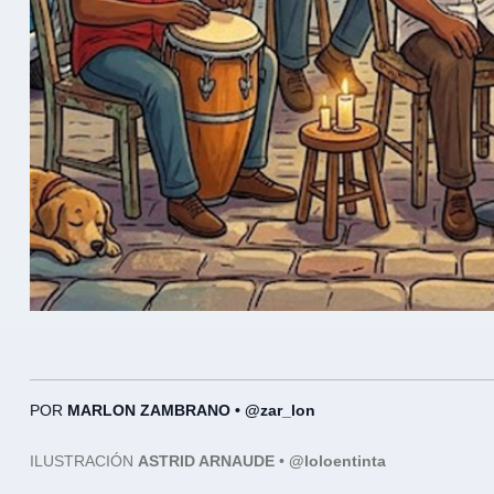
POR
MARLON ZAMBRANO •
@zar_lon
ILUSTRACIÓN
ASTRID ARNAUDE
•
@loloentinta