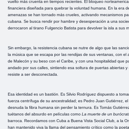
vuelto más cruenta en tiempos recientes. El bloqueo norteamerica
financiera diseñada para quebrar la voluntad humana. En la era de
amenazas se han tornado más crueles, activando mecanismos para
cubana. Se busca rendir por hambre y desesperación a una socie
derrocaron al tirano Fulgencio Batista para devolver la isla a sus 
Sin embargo, la resistencia cubana se nutre de algo que las sanci
la música que se escapa por las rendijas de sus ventanas, con el 
de Malecón y su beso con el Caribe, y con una hospitalidad que pa
andado por sus calles, sintiendo esa soltura de puertas abiertas y
resiste a ser desconectada.
Esa identidad es un bastión. Es Silvio Rodríguez dispuesto a tomar
fuerza centrífuga de su ancestralidad; es Pedro Juan Gutiérrez, el
desnuda la fibra humana sin perder la ternura. Es Tomás Gutiérrez
tuétanos del absurdo en películas como
La
muerte
de
un
burócrat
barroca. Recordamos con Cuba a Buena Vista Social Club, a la O
han mantenido viva la llama del pensamiento crítico como la poet