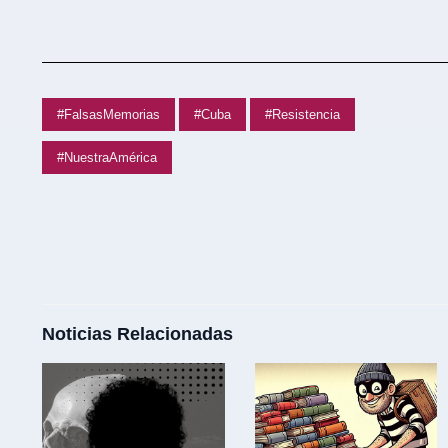
#FalsasMemorias
#Cuba
#Resistencia
#NuestraAmérica
Noticias Relacionadas