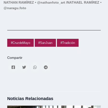
NATHAN RAMÍREZ •
@nathanfoto_art /
NATHAEL RAMÍREZ •
@naragu
.foto
#CruzdeMayo
#SanJuan
#Tradición
Compartir
Noticias Relacionadas