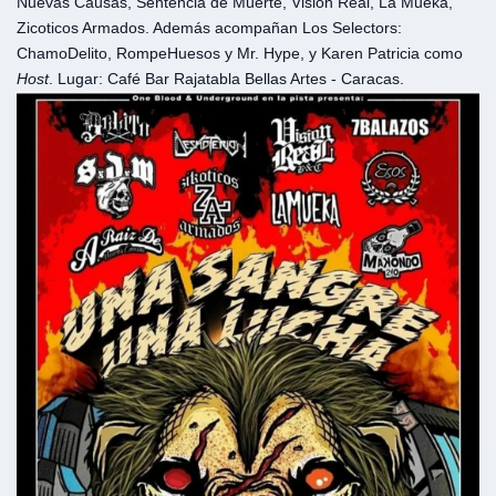
Nuevas Causas, Sentencia de Muerte, Visión Real, La Mueka,
Zicoticos Armados. Además acompañan Los Selectors:
ChamoDelito, RompeHuesos y Mr. Hype, y Karen Patricia como
Host
. Lugar: Café Bar Rajatabla Bellas Artes - Caracas.