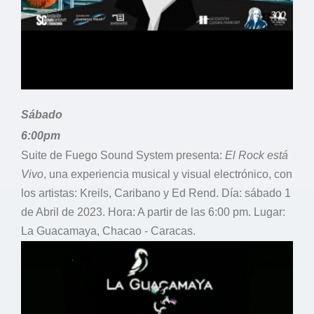
Sábado
6:00pm
Suite de Fuego Sound System presenta:
El Rock está
Vivo
, una experiencia musical y visual electrónico, con
los artistas: Kreils, Caribano y Ed Rend. Día: sábado 1
de Abril de 2023. Hora: A partir de las 6:00 pm. Lugar:
La Guacamaya, Chacao - Caracas.