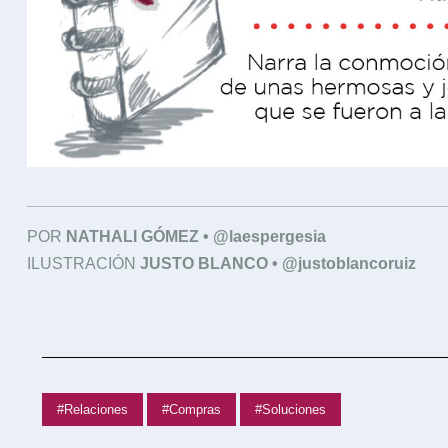
POR
NATHALI GÓMEZ • @laespergesia
ILUSTRACIÓN
JUSTO BLANCO • @justoblancoruiz
#Relaciones
#Compras
#Soluciones