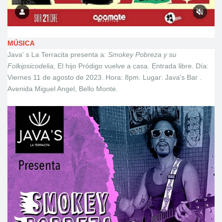
MÚSICA
Java' s La Terracita presenta a:
Smokey Pobreza y su
Folkipsicodelia,
El hijo Pródigo vuelve a casa. Entrada libre. Día:
Viernes 11 de agosto de 2023. Hora: 8pm. Lugar: Java's Bar .
Avenida Miguel Angel, Bello Monte.