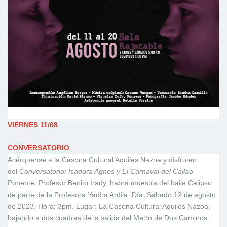
VIERNES 11/08
CONVERSATORIO
Acérquense a la Casona Cultural Aquiles Nazoa y disfruten
del
Conversatorio: Isadora Agnes y El Carnaval del Callao.
Ponente: Profesor Benito Irady, habrá muestra del baile Calipso
de parte de la Profesora Yadira Ardila. Día: Sábado 12 de agosto
de 2023. Hora: 3pm. Lugar: La Casona Cultural Aquiles Nazoa,
bajando a dos cuadras de la salida del Metro de Dos Caminos.