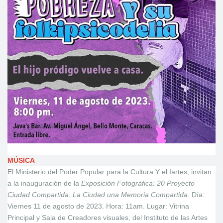
MÚSICA
El Ministerio del Poder Popular para la Cultura Y el Iartes, invitan
a la inauguración de la
Exposición Fotográfica: 20 Proyecto
Ciudad Compartida: La Ciudad una Memoria Compartida.
Día:
Viernes 11 de agosto de 2023. Hora: 11am. Lugar: Vitrina
Principal y Sala de Creadores visuales, del Instituto de las Artes