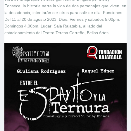
Fonseca, la historia narra la vida de dos personajes que viven en
la decadencia, intentarán ser otros para salir de ella. Funciones:
Del 11 al 20 de agosto 2023. Días: Viernes y sábados 5.00pm.
Domingos 4.00pm. Lugar: Sala Rajatabla, al lado del
estacionamiento del Teatro Teresa Carreño, Bellas Artes.