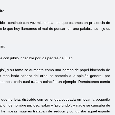
dre.
ible –continuó con voz misteriosa– es que estamos en presencia de
de lo que hoy llamamos el mal de pensar; en una palabra, su hijo es
sar.
a con júbilo indecible por los padres de Juan.
odigio”, y su fama se aumentó como una bomba de papel hinchada de
a más lerda cabeza del orbe, se sometió a la opinión general, por
n menos, cada cual traía a colación un ejemplo: Demóstenes comía
o que no leía, distraído con su lengua ocupada en tocar la pequeña
tación de hombre juicioso, sabio y “profundo”, y nadie se cansaba de
s hermosas mujeres trataban de seducir y conquistar aquel espíritu