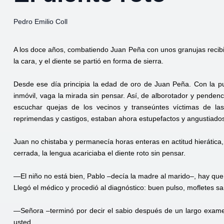
Pedro Emilio Coll
A los doce años, combatiendo Juan Peña con unos granujas recibió 
la cara, y el diente se partió en forma de sierra.
Desde ese día principia la edad de oro de Juan Peña. Con la pun
inmóvil, vaga la mirada sin pensar. Así, de alborotador y pendenc
escuchar quejas de los vecinos y transeúntes víctimas de la
reprimendas y castigos, estaban ahora estupefactos y angustiados
Juan no chistaba y permanecía horas enteras en actitud hierática,
cerrada, la lengua acariciaba el diente roto sin pensar.
—El niño no está bien, Pablo –decía la madre al marido–, hay que
Llegó el médico y procedió al diagnóstico: buen pulso, mofletes 
—Señora –terminó por decir el sabio después de un largo exame
usted…