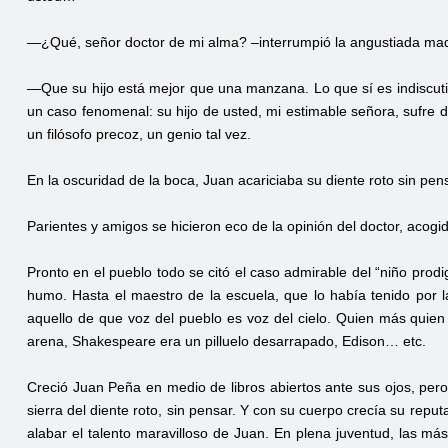
—¿Qué, señor doctor de mi alma? –interrumpió la angustiada ma
—Que su hijo está mejor que una manzana. Lo que sí es indiscut
un caso fenomenal: su hijo de usted, mi estimable señora, sufre 
un filósofo precoz, un genio tal vez.
En la oscuridad de la boca, Juan acariciaba su diente roto sin pen
Parientes y amigos se hicieron eco de la opinión del doctor, acogid
Pronto en el pueblo todo se citó el caso admirable del “niño pr
humo. Hasta el maestro de la escuela, que lo había tenido por l
aquello de que voz del pueblo es voz del cielo. Quien más quie
arena, Shakespeare era un pilluelo desarrapado, Edison… etc.
Creció Juan Peña en medio de libros abiertos ante sus ojos, per
sierra del diente roto, sin pensar. Y con su cuerpo crecía su repu
alabar el talento maravilloso de Juan. En plena juventud, las má