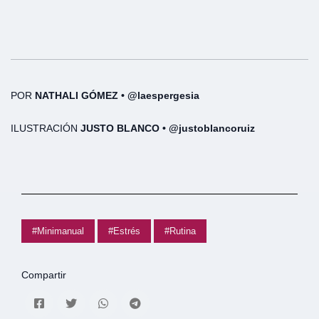
POR
NATHALI GÓMEZ • @laespergesia
ILUSTRACIÓN
JUSTO BLANCO • @justoblancoruiz
#Minimanual
#Estrés
#Rutina
Compartir