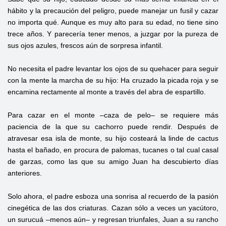
hábito y la precaución del peligro, puede manejar un fusil y cazar
no importa qué. Aunque es muy alto para su edad, no tiene sino
trece años. Y parecería tener menos, a juzgar por la pureza de
sus ojos azules, frescos aún de sorpresa infantil.
No necesita el padre levantar los ojos de su quehacer para seguir
con la mente la marcha de su hijo: Ha cruzado la picada roja y se
encamina rectamente al monte a través del abra de espartillo.
Para cazar en el monte –caza de pelo– se requiere más
paciencia de la que su cachorro puede rendir. Después de
atravesar esa isla de monte, su hijo costeará la linde de cactus
hasta el bañado, en procura de palomas, tucanes o tal cual casal
de garzas, como las que su amigo Juan ha descubierto días
anteriores.
Solo ahora, el padre esboza una sonrisa al recuerdo de la pasión
cinegética de las dos criaturas. Cazan sólo a veces un yacútoro,
un surucuá –menos aún– y regresan triunfales, Juan a su rancho