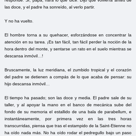
responde: Sí, papá, hará lo que dice. Dijo que volvería antes de
las doce, y el padre ha sonreído, al verlo partir.
Y no ha vuelto.
El hombre torna a su quehacer, esforzándose en concentrar la
atención en su tarea. ¡Es tan fácil, tan fácil perder la noción de la
hora dentro del monte, y sentarse un rato en el suelo mientras se
descansa inmóvil…!
Bruscamente, la luz meridiana, el zumbido tropical y el corazón
del padre se detienen a compás de lo que acaba de pensar: su
hijo descansa inmóvil…
El tiempo ha pasado; son las doce y media. El padre sale de su
taller, y al apoyar la mano en el banco de mecánica sube del
fondo de su memoria el estallido de una bala de parabellum, e
instantáneamente, por primera vez en las tres horas
transcurridas, piensa que tras el estampido de la Saint-Etienne no
ha oído nada más. No ha oído rodar el pedregullo bajo un paso