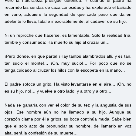
Pero la naturaleza prosigue detenida. Y cuando el padre ha
recorrido las sendas de caza conocidas y ha explorado el bañado
en vano, adquiere la seguridad de que cada paso que da en
adelante lo lleva, fatal e inexorablemente, al cadáver de su hijo.
Ni un reproche que hacerse, es lamentable. Sólo la realidad fría,
terrible y consumada: Ha muerto su hijo al cruzar un…
¡Pero dónde, en qué parte! ¡Hay tantos alambrados allí, y es tan,
tan sucio el monte!… ¡Oh, muy sucio!… Por poco que no se
tenga cuidado al cruzar los hilos con la escopeta en la mano…
El padre sofoca un grito. Ha visto levantarse en el aire… ¡Oh, no
es su hijo, no!… y vuelve a otro lado, y a otro y a otro…
Nada se ganaría con ver el color de su tez y la angustia de sus
ojos. Ese hombre aún no ha llamado a su hijo. Aunque su
corazón clama por él a gritos, su boca continúa muda. Sabe bien
que el solo acto de pronunciar su nombre, de llamarlo en voz
alta, será la confesión de su muerte…