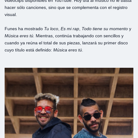
videoclips disponibles en YouTube. Hoy día al músico no le basta
hacer sólo canciones, sino que se complementa con el registro
visual.
Funes ha mostrado
Tu
loco
,
Es
mi
rap
,
Todo
tiene
su
momento
y
Música
eres
tú.
Mientras, continúa trabajando con sencillos y
cuando ya reúna el total de sus piezas, lanzará su primer disco
cuyo título está definido:
Música eres tú
.