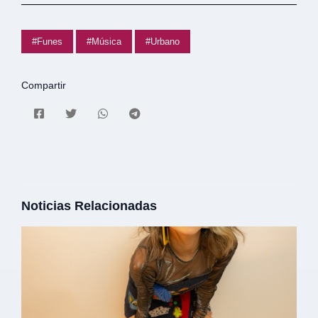
#Funes
#Música
#Urbano
Compartir
Noticias Relacionadas