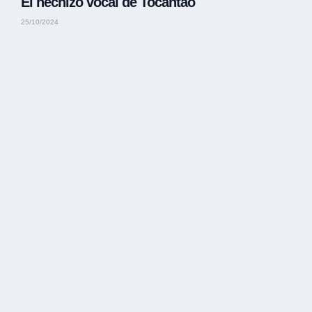
El hechizo vocal de Tocantao
25/10/2024