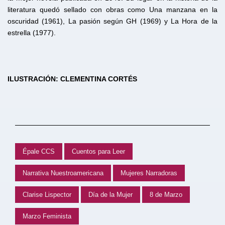
literatura quedó sellado con obras como Una manzana en la
oscuridad (1961), La pasión según GH (1969) y La Hora de la
estrella (1977).
ILUSTRACIÓN: CLEMENTINA CORTÉS
Épale CCS
Cuentos para Leer
Narrativa Nuestroamericana
Mujeres Narradoras
Clarise Lispector
Día de la Mujer
8 de Marzo
Marzo Feminista