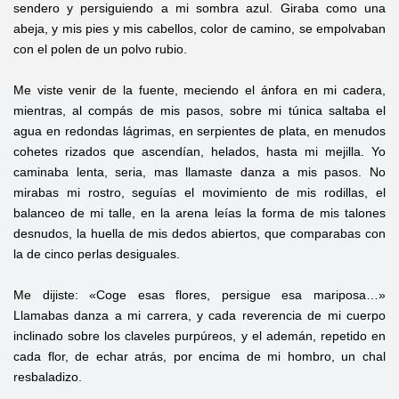
sendero y persiguiendo a mi sombra azul. Giraba como una
abeja, y mis pies y mis cabellos, color de camino, se empolvaban
con el polen de un polvo rubio.
Me viste venir de la fuente, meciendo el ánfora en mi cadera,
mientras, al compás de mis pasos, sobre mi túnica saltaba el
agua en redondas lágrimas, en serpientes de plata, en menudos
cohetes rizados que ascendían, helados, hasta mi mejilla. Yo
caminaba lenta, seria, mas llamaste danza a mis pasos. No
mirabas mi rostro, seguías el movimiento de mis rodillas, el
balanceo de mi talle, en la arena leías la forma de mis talones
desnudos, la huella de mis dedos abiertos, que comparabas con
la de cinco perlas desiguales.
Me dijiste: «Coge esas flores, persigue esa mariposa…»
Llamabas danza a mi carrera, y cada reverencia de mi cuerpo
inclinado sobre los claveles purpúreos, y el ademán, repetido en
cada flor, de echar atrás, por encima de mi hombro, un chal
resbaladizo.