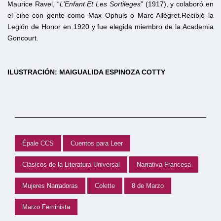
Maurice Ravel, “
L’Enfant Et Les Sortileges
” (1917), y colaboró en
el cine con gente como Max Ophuls o Marc Allégret.Recibió la
Legión de Honor en 1920 y fue elegida miembro de la Academia
Goncourt.
ILUSTRACIÓN: MAIGUALIDA ESPINOZA COTTY
Épale CCS
Cuentos para Leer
Clásicos de la Literatura Universal
Narrativa Francesa
Mujeres Narradoras
Colette
8 de Marzo
Marzo Feminista