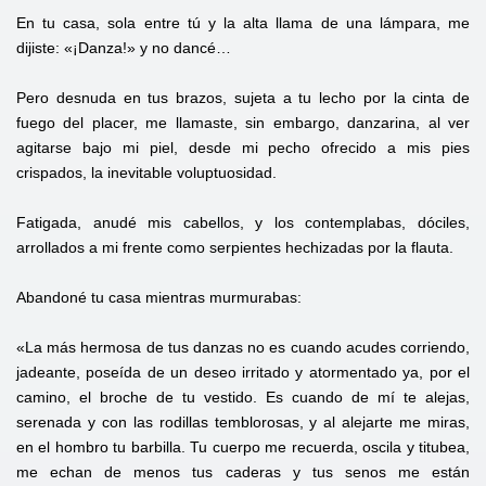
En tu casa, sola entre tú y la alta llama de una lámpara, me
dijiste: «¡Danza!» y no dancé…
Pero desnuda en tus brazos, sujeta a tu lecho por la cinta de
fuego del placer, me llamaste, sin embargo, danzarina, al ver
agitarse bajo mi piel, desde mi pecho ofrecido a mis pies
crispados, la inevitable voluptuosidad.
Fatigada, anudé mis cabellos, y los contemplabas, dóciles,
arrollados a mi frente como serpientes hechizadas por la flauta.
Abandoné tu casa mientras murmurabas:
«La más hermosa de tus danzas no es cuando acudes corriendo,
jadeante, poseída de un deseo irritado y atormentado ya, por el
camino, el broche de tu vestido. Es cuando de mí te alejas,
serenada y con las rodillas temblorosas, y al alejarte me miras,
en el hombro tu barbilla. Tu cuerpo me recuerda, oscila y titubea,
me echan de menos tus caderas y tus senos me están