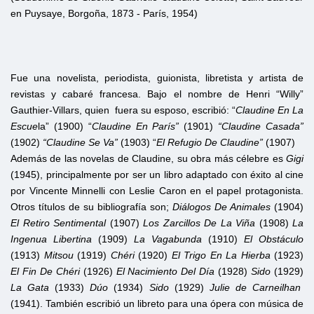
en Puysaye, Borgoña, 1873 - París, 1954)
Fue una novelista, periodista, guionista, libretista y artista de
revistas y cabaré francesa. Bajo el nombre de Henri “Willy”
Gauthier-Villars, quien fuera su esposo, escribió: “
Claudine En La
Escue
la” (1900) “
Claudine En París”
(1901)
“Claudine Casada”
(1902)
“Claudine Se Va”
(1903) “
El Refugio De Claudine”
(1907)
Además de las novelas de Claudine, su obra más célebre es
Gigi
(1945), principalmente por ser un libro adaptado con éxito al cine
por Vincente Minnelli con Leslie Caron en el papel protagonista.
Otros títulos de su bibliografía son;
Diálogos De Animales
(1904)
El Retiro Sentimental
(1907)
Los Zarcillos De La Viña
(1908)
La
Ingenua Libertina
(1909)
La Vagabunda
(1910)
El Obstáculo
(1913)
Mitsou
(1919)
Chéri
(1920)
El Trigo En La Hierba
(1923)
El Fin De Chéri
(1926)
El Nacimiento Del Día
(1928)
Sido
(1929)
La Gata
(1933)
Dúo
(1934)
Sido
(1929)
Julie de Carneilhan
(1941). También escribió un libreto para una ópera con música de