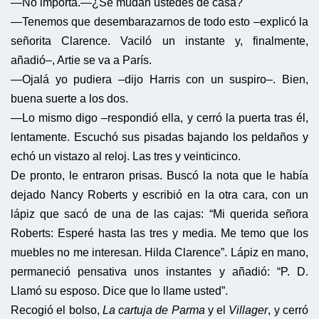
—No importa.
—¿Se mudan ustedes de casa?
—Tenemos que desembarazarnos de todo esto –explicó la
señorita Clarence. Vaciló un instante y, finalmente,
añadió–, Artie se va a París.
—Ojalá yo pudiera –dijo Harris con un suspiro–. Bien,
buena suerte a los dos.
—Lo mismo digo –respondió ella, y cerró la puerta tras él,
lentamente. Escuchó sus pisadas bajando los peldaños y
echó un vistazo al reloj. Las tres y veinticinco.
De pronto, le entraron prisas. Buscó la nota que le había
dejado Nancy Roberts y escribió en la otra cara, con un
lápiz que sacó de una de las cajas: “Mi querida señora
Roberts: Esperé hasta las tres y media. Me temo que los
muebles no me interesan. Hilda Clarence”. Lápiz en mano,
permaneció pensativa unos instantes y añadió: “P. D.
Llamó su esposo. Dice que lo llame usted”.
Recogió el bolso,
La cartuja de Parma
y el
Villager
, y cerró