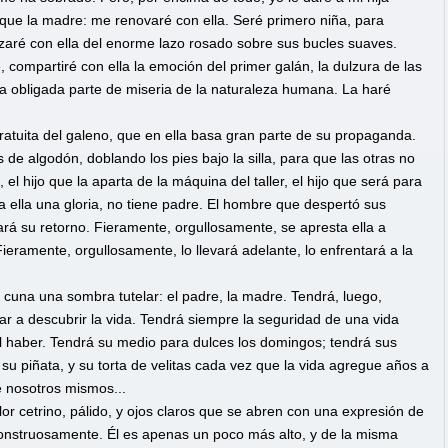
 que la madre: me renovaré con ella. Seré primero niña, para
aré con ella del enorme lazo rosado sobre sus bucles suaves.
e, compartiré con ella la emoción del primer galán, la dulzura de las
la obligada parte de miseria de la naturaleza humana. La haré
atuita del galeno, que en ella basa gran parte de su propaganda.
e algodón, doblando los pies bajo la silla, para que las otras no
el hijo que la aparta de la máquina del taller, el hijo que será para
ra ella una gloria, no tiene padre. El hombre que despertó sus
rá su retorno. Fieramente, orgullosamente, se apresta ella a
eramente, orgullosamente, lo llevará adelante, lo enfrentará a la
 cuna una sombra tutelar: el padre, la madre. Tendrá, luego,
 a descubrir la vida. Tendrá siempre la seguridad de una vida
pal haber. Tendrá su medio para dulces los domingos; tendrá sus
u piñata, y su torta de velitas cada vez que la vida agregue años a
e nosotros mismos...
or cetrino, pálido, y ojos claros que se abren con una expresión de
 monstruosamente. Él es apenas un poco más alto, y de la misma