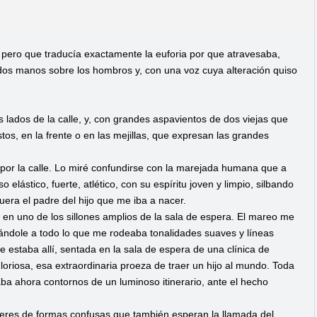
 pero que traducía exactamente la euforia por que atravesaba,
dos manos sobre los hombros y, con una voz cuya alteración quiso
 lados de la calle, y, con grandes aspavientos de dos viejas que
os, en la frente o en las mejillas, que expresan las grandes
, por la calle. Lo miré confundirse con la marejada humana que a
 elástico, fuerte, atlético, con su espíritu joven y limpio, silbando
uera el padre del hijo que me iba a nacer.
 en uno de los sillones amplios de la sala de espera. El mareo me
dándole a todo lo que me rodeaba tonalidades suaves y líneas
 estaba allí, sentada en la sala de espera de una clínica de
oriosa, esa extraordinaria proeza de traer un hijo al mundo. Toda
maba ahora contornos de un luminoso itinerario, ante el hecho
 seres de formas confusas que también esperan la llamada del