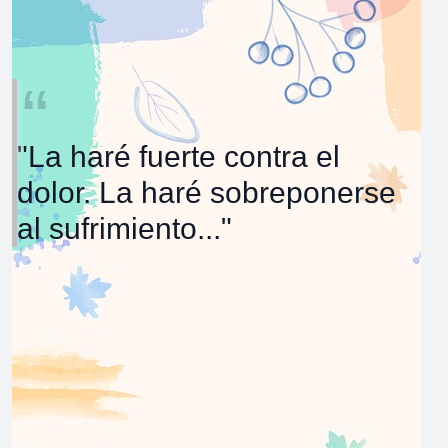
"La haré fuerte contra el
dolor. La haré sobreponerse
al sufrimiento..."