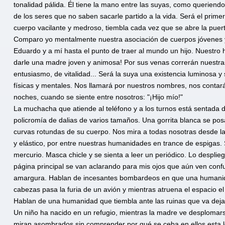
tonalidad pálida. Él tiene la mano entre las suyas, como querien
de los seres que no saben sacarle partido a la vida. Será el prim
cuerpo vacilante y medroso, tiembla cada vez que se abre la puerta
Comparo yo mentalmente nuestra asociación de cuerpos jóvenes y 
Eduardo y a mí hasta el punto de traer al mundo un hijo. Nuestro h
darle una madre joven y animosa! Por sus venas correrán nuestra
entusiasmo, de vitalidad... Será la suya una existencia luminosa y s
físicas y mentales. Nos llamará por nuestros nombres, nos contar
noches, cuando se siente entre nosotros: "¡Hijo mío!"
La muchacha que atiende al teléfono y a los turnos está sentada det
policromía de dalias de varios tamaños. Una gorrita blanca se pos
curvas rotundas de su cuerpo. Nos mira a todas nosotras desde l
y elástico, por entre nuestras humanidades en trance de espigas
mercurio. Masca chicle y se sienta a leer un periódico. Lo despliega
página principal se van aclarando para mis ojos que aún ven confu
amargura. Hablan de incesantes bombardeos en que una humanidad
cabezas pasa la furia de un avión y mientras atruena el espacio el
Hablan de una humanidad que tiembla ante las ruinas que va dej
Un niño ha nacido en un refugio, mientras la madre ve desplomarse
miran asombrados sin comprender por qué se ceba en ellos esta l