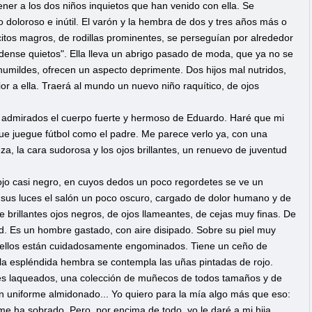
ener a los dos niños inquietos que han venido con ella. Se
 doloroso e inútil. El varón y la hembra de dos y tres años más o
os magros, de rodillas prominentes, se perseguían por alrededor
édense quietos". Ella lleva un abrigo pasado de moda, que ya no se
umildes, ofrecen un aspecto deprimente. Dos hijos mal nutridos,
ior a ella. Traerá al mundo un nuevo niño raquítico, de ojos
os admirados el cuerpo fuerte y hermoso de Eduardo. Haré que mi
 que juegue fútbol como el padre. Me parece verlo ya, con una
a, la cara sudorosa y los ojos brillantes, un renuevo de juventud
ojo casi negro, en cuyos dedos un poco regordetes se ve un
n sus luces el salón un poco oscuro, cargado de dolor humano y de
 brillantes ojos negros, de ojos llameantes, de cejas muy finas. De
tud. Es un hombre gastado, con aire disipado. Sobre su piel muy
abellos están cuidadosamente engominados. Tiene un ceño de
 la espléndida hembra se contempla las uñas pintadas de rojo.
les laqueados, una colección de muñecos de todos tamaños y de
con uniforme almidonado... Yo quiero para la mía algo más que eso:
 me ha sobrado. Pero, por encima de todo, yo le daré a mi hija