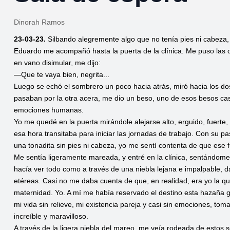
Dinorah Ramos
23-03-23.
Silbando alegremente algo que no tenía pies ni cabeza,
Eduardo me acompañó hasta la puerta de la clínica. Me puso las 
en vano disimular, me dijo:
—Que te vaya bien, negrita...
Luego se echó el sombrero un poco hacia atrás, miró hacia los dos
pasaban por la otra acera, me dio un beso, uno de esos besos cast
emociones humanas.
Yo me quedé en la puerta mirándole alejarse alto, erguido, fuerte
esa hora transitaba para iniciar las jornadas de trabajo. Con su paso
una tonadita sin pies ni cabeza, yo me sentí contenta de que ese f
Me sentía ligeramente mareada, y entré en la clínica, sentándome
hacía ver todo como a través de una niebla lejana e impalpable, 
etéreas. Casi no me daba cuenta de que, en realidad, era yo la que
maternidad. Yo. A mí me había reservado el destino esta hazaña gl
mi vida sin relieve, mi existencia pareja y casi sin emociones, to
increíble y maravilloso.
A través de la ligera niebla del mareo, me veía rodeada de estos