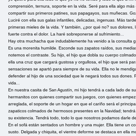
comprensión, ternura, soporte en la vida. Seré para ella algo más
compartir sus primeros patines, sus papagayos, sus muñecas. Goz
Luciré con ella sus galas infantiles, delicadas, ingenuas. Más tard
primeras mieles de la vida. Y también, ¿por qué no? sus dolores, 
fuerte contra el dolor. La haré sobreponerse al sufrimiento...
Hay otra muchacha que indudablemente ha venido a la consulta gr
Es una morenita humilde. Esconde sus zapatos raídos, sus medias d
notemos el contraste. Su hijo, el hijo que dobla su cuerpo colmado, 
ella una cruz que cargará gustosa y orgullosa, el hijo que será pa
sensaciones se apartó para siempre de su vida. Ella no le mendiga
defender al hijo de una sociedad que le negará todos sus dones. Fi
vida...
En nuestra casita de San Agustín, mi hijo tendrá a cada lado de su
hermanitos con quienes compartir sus juegos, con quienes empezar
arreglada, el soporte de un hogar en que el cariño será el princi
zapaticos colmados de hermosos presentes en la Navidad; tendrá s
su existencia. Tendrá todo, todo lo que nosotros podamos darle d
En el sofá están sentados un hombre y una mujer. Ella tiene un col
susto. Delgada y chiquita, el vientre deforme se destaca en ella