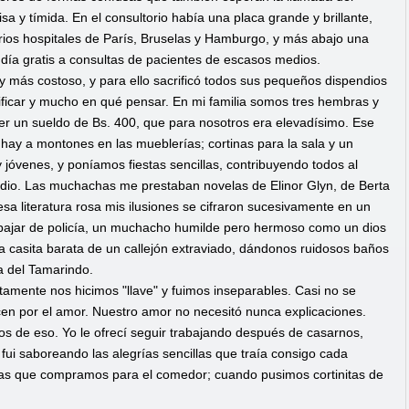
 y tímida. En el consultorio había una placa grande y brillante,
arios hospitales de París, Bruselas y Hamburgo, y más abajo una
ndía gratis a consultas de pacientes de escasos medios.
 más costoso, y para ello sacrificó todos sus pequeños dispendios
ficar y mucho en qué pensar. En mi familia somos tres hembras y
er un sueldo de Bs. 400, que para nosotros era elevadísimo. Ese
hay a montones en las mueblerías; cortinas para la sala y un
óvenes, y poníamos fiestas sencillas, contribuyendo todos al
radio. Las muchachas me prestaban novelas de Elinor Glyn, de Berta
esa literatura rosa mis ilusiones se cifraron sucesivamente en un
trabajar de policía, un muchacho humilde pero hermoso como un dios
 casita barata de un callejón extraviado, dándonos ruidosos baños
a del Tamarindo.
amente nos hicimos "llave" y fuimos inseparables. Casi no se
en por el amor. Nuestro amor no necesitó nunca explicaciones.
mos de eso. Yo le ofrecí seguir trabajando después de casarnos,
 fui saboreando las alegrías sencillas que traía consigo cada
illas que compramos para el comedor; cuando pusimos cortinitas de