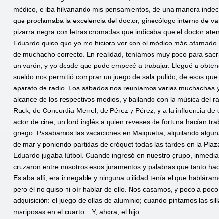
médico, e iba hilvanando mis pensamientos, de una manera indecisa
que proclamaba la excelencia del doctor, ginecólogo interno de v
pizarra negra con letras cromadas que indicaba que el doctor ate
Eduardo quiso que yo me hiciera ver con el médico más afamado y
de muchacho correcto. En realidad, teníamos muy poco para sacri
un varón, y yo desde que pude empecé a trabajar. Llegué a obten
sueldo nos permitió comprar un juego de sala pulido, de esos que 
aparato de radio. Los sábados nos reuníamos varias muchachas y j
alcance de los respectivos medios, y bailando con la música del 
Ruck, de Concordia Merrel, de Pérez y Pérez, y a la influencia de 
actor de cine, un lord inglés a quien reveses de fortuna hacían 
griego. Pasábamos las vacaciones en Maiquetía, alquilando alguna
de mar y poniendo partidas de cróquet todas las tardes en la Plaz
Eduardo jugaba fútbol. Cuando ingresó en nuestro grupo, inmediat
cruzaron entre nosotros esos juramentos y palabras que tanto hac
Estaba allí, era innegable y ninguna utilidad tenía el que hablára
pero él no quiso ni oír hablar de ello. Nos casamos, y poco a poco
adquisición: el juego de ollas de aluminio; cuando pintamos las s
mariposas en el cuarto... Y, ahora, el hijo...