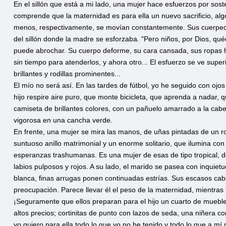
En el sillón que está a mi lado, una mujer hace esfuerzos por sost
comprende que la maternidad es para ella un nuevo sacrificio, algo
menos, respectivamente, se movían constantemente. Sus cuerpecit
del sillón donde la madre se esforzaba. "Pero niños, por Dios, qu
puede abrochar. Su cuerpo deforme, su cara cansada, sus ropas h
sin tiempo para atenderlos, y ahora otro... El esfuerzo se ve super
brillantes y rodillas prominentes...
El mío no será así. En las tardes de fútbol, yo he seguido con oj
hijo respire aire puro, que monte bicicleta, que aprenda a nadar,
camiseta de brillantes colores, con un pañuelo amarrado a la cabez
vigorosa en una cancha verde.
En frente, una mujer se mira las manos, de uñas pintadas de un r
suntuoso anillo matrimonial y un enorme solitario, que ilumina co
esperanzas trashumanas. Es una mujer de esas de tipo tropical, de
labios pulposos y rojos. A su lado, el marido se pasea con inquie
blanca, finas arrugas ponen continuadas estrías. Sus escasos c
preocupación. Parece llevar él el peso de la maternidad, mientras
¡Seguramente que ellos preparan para el hijo un cuarto de mueb
altos precios; cortinitas de punto con lazos de seda, una niñera 
yo quiero para ella todo lo que yo no he tenido y todo lo que a mí