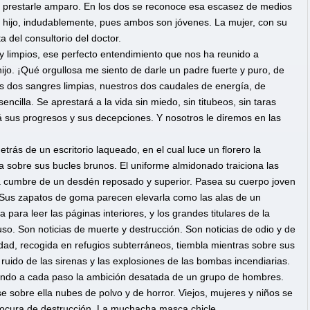
do prestarle amparo. En los dos se reconoce esa escasez de medios
er hijo, indudablemente, pues ambos son jóvenes. La mujer, con su
 del consultorio del doctor.
limpios, ese perfecto entendimiento que nos ha reunido a
ijo. ¡Qué orgullosa me siento de darle un padre fuerte y puro, de
s dos sangres limpias, nuestros dos caudales de energía, de
encilla. Se aprestará a la vida sin miedo, sin titubeos, sin taras
á sus progresos y sus decepciones. Y nosotros le diremos en las
rás de un escritorio laqueado, en el cual luce un florero la
a sobre sus bucles brunos. El uniforme almidonado traiciona las
a cumbre de un desdén reposado y superior. Pasea su cuerpo joven
. Sus zapatos de goma parecen elevarla como las alas de un
 para leer las páginas interiores, y los grandes titulares de la
so. Son noticias de muerte y destrucción. Son noticias de odio y de
, recogida en refugios subterráneos, tiembla mientras sobre sus
 ruido de las sirenas y las explosiones de las bombas incendiarias.
ando a cada paso la ambición desatada de un grupo de hombres.
 sobre ella nubes de polvo y de horror. Viejos, mujeres y niños se
ocura de destrucción. La muchacha masca chicle...