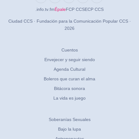
.info
.tv
.fm
Épale
FCP CCS
ECP CCS
Ciudad CCS · Fundación para la Comunicación Popular CCS ·
2026
Cuentos
Envejecer y seguir siendo
Agenda Cultural
Boleros que curan el alma
Bitácora sonora
La vida es juego
Soberanías Sexuales
Bajo la lupa
Antroponautas