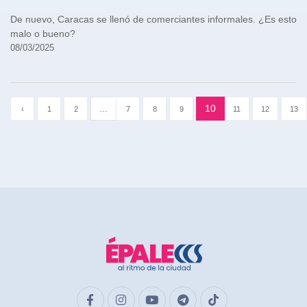
De nuevo, Caracas se llenó de comerciantes informales. ¿Es esto
malo o bueno?
08/03/2025
...
10
‹
1
2
7
8
9
11
12
13