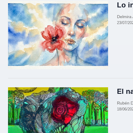
Lo i
Delmira 
23/07/20
El n
Rubén D
18/06/20