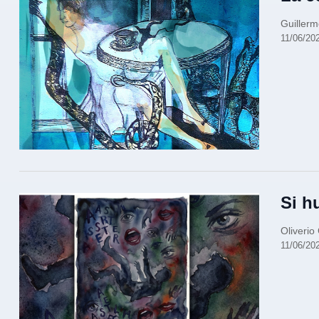
Guiller
11/06/20
Si h
Oliverio
11/06/20