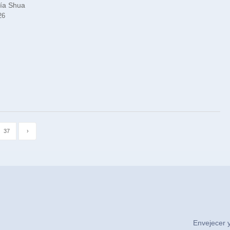
ía Shua
26
37
›
Envejecer y