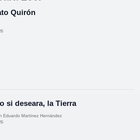
ato Quirón
26
 si deseara, la Tierra
n Eduardo Martínez Hernández
26