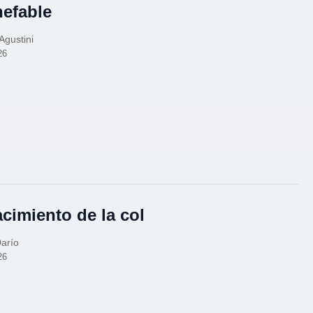
nefable
Agustini
26
acimiento de la col
arío
26