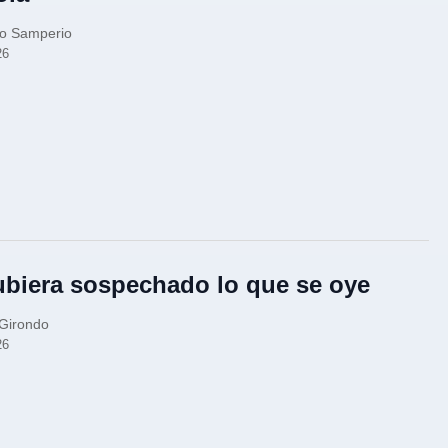
mo Samperio
26
ubiera sospechado lo que se oye
 Girondo
26