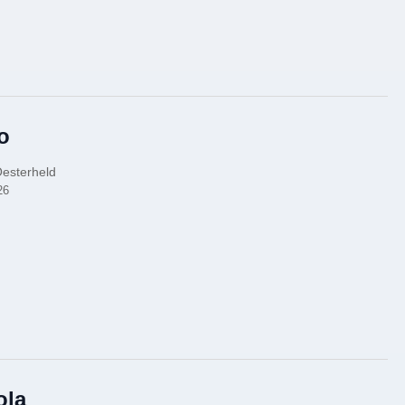
o
Oesterheld
26
ola