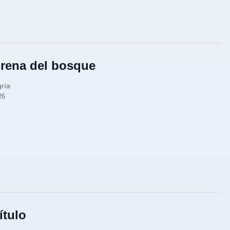
irena del bosque
gría
26
ítulo