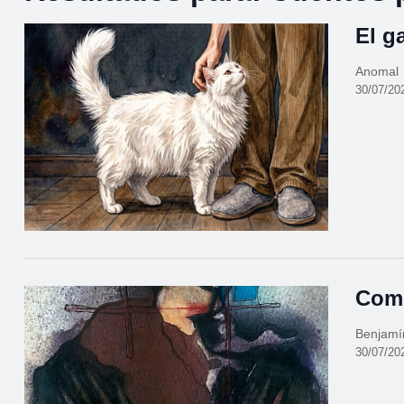
El g
Anomal
30/07/20
Como
Benjamí
30/07/20