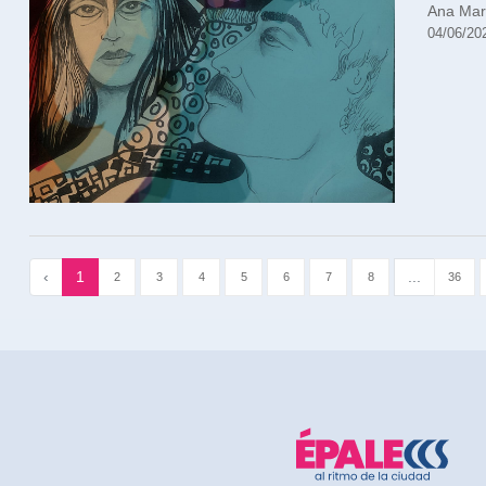
Ana Mar
04/06/20
‹
1
...
2
3
4
5
6
7
8
36