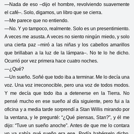
—Nada de eso –dijo el hombre, revolviendo suavemente
el café–. Solo, digamos, un libro que se cierra.
—Me parece que no entiendo.
—No. Y yo tampoco, realmente. Solo es un presentimiento.
A veces me asusta. A veces no siento ningún miedo, y solo
una cierta paz –miró a las niñas y los cabellos amarillos
que brillaban a la luz de la lámpara–. No te lo he dicho.
Ocurrió por vez primera hace cuatro noches.
—¿Qué?
—Un sueño. Soñé que todo iba a terminar. Me lo decía una
voz. Una voz irreconocible, pero una voz de todos modos.
Y me decía que todo iba a detenerse en la Tierra. No
pensé mucho en ese sueño al día siguiente, pero fui a la
oficina y a media tarde sorprendí a Stan Willis mirando por
la ventana, y le pregunté: “¿Qué piensas, Stan?”, y él me
dijo: “Tuve un sueño anoche”. Antes de que me lo contara
yo ya sabía qué sueño era ese. Podía habérselo dicho.