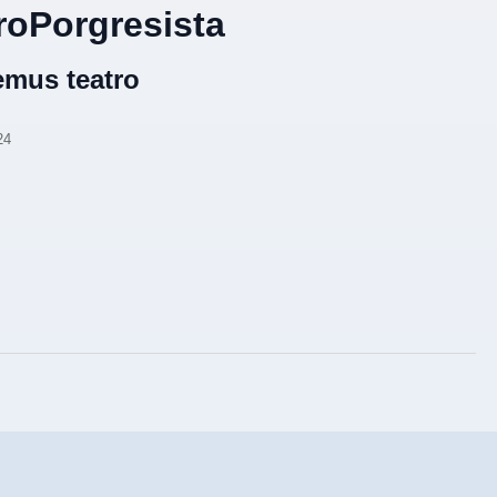
troPorgresista
mus teatro
24