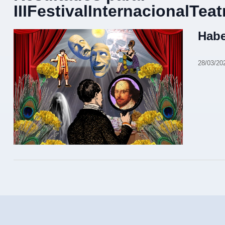
IIIFestivalInternacionalTea
Habe
28/03/20