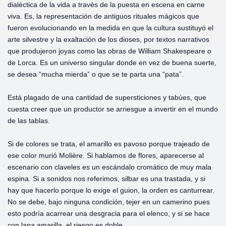
dialéctica de la vida a través de la puesta en escena en carne
viva. Es, la representación de antiguos rituales mágicos que
fueron evolucionando en la medida en que la cultura sustituyó el
arte silvestre y la exaltación de los dioses, por textos narrativos
que produjeron joyas como las obras de William Shakespeare o
de Lorca. Es un universo singular donde en vez de buena suerte,
se desea “mucha mierda” o que se te parta una “pata”.
Está plagado de una cantidad de supersticiones y tabúes, que
cuesta creer que un productor se arriesgue a invertir en el mundo
de las tablas.
Si de colores se trata, el amarillo es pavoso porque trajeado de
ese color murió Molière. Si hablamos de flores, aparecerse al
escenario con claveles es un escándalo cromático de muy mala
espina. Si a sonidos nos referimos, silbar es una trastada, y si
hay que hacerlo porque lo exige el guion, la orden es canturrear.
No se debe, bajo ninguna condición, tejer en un camerino pues
esto podría acarrear una desgracia para el elenco, y si se hace
con lana amarilla, el riesgo es doble.