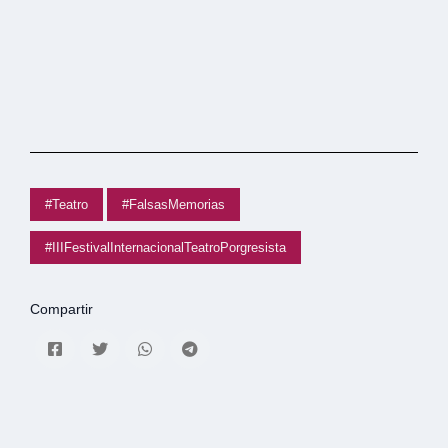
#Teatro
#FalsasMemorias
#IIIFestivalInternacionalTeatroPorgresista
Compartir