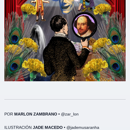
POR
MARLON ZAMBRANO •
@zar_lon
ILUSTRACIÓN
JADE MACEDO
• @jademusaranha