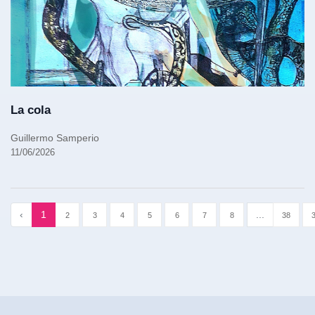
La cola
Guillermo Samperio
11/06/2026
‹
1
...
2
3
4
5
6
7
8
38