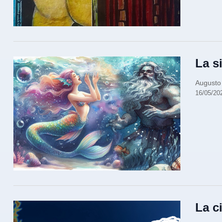
La s
Augusto
16/05/20
La c