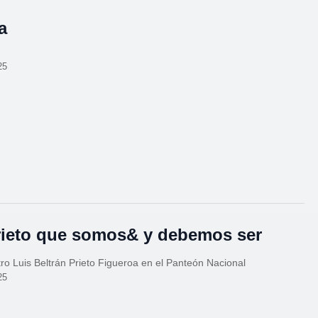
a
25
rieto que somos& y debemos ser
ro Luis Beltrán Prieto Figueroa en el Panteón Nacional
25