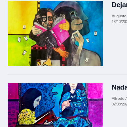
Deja
Augusto
18/10/20
Nada
Alfredo 
02/08/20