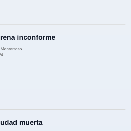
irena inconforme
 Monterroso
24
iudad muerta