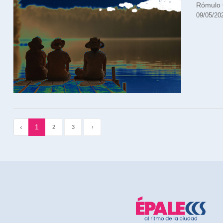
Rómulo 
09/05/20
‹
1
2
3
›