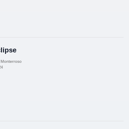
clipse
 Monterroso
24