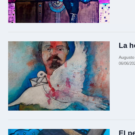
La h
Augusto
06/06/20
El p