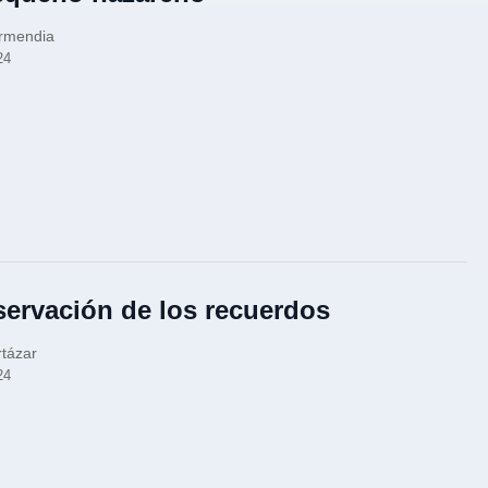
armendia
24
ervación de los recuerdos
rtázar
24