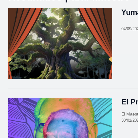
Yum
04/09/20
El P
El Maest
30/01/20