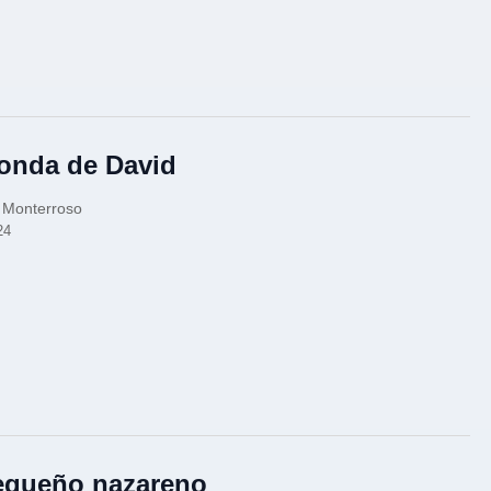
onda de David
 Monterroso
24
equeño nazareno