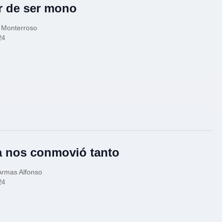
r de ser mono
 Monterroso
24
 nos conmovió tanto
Armas Alfonso
24