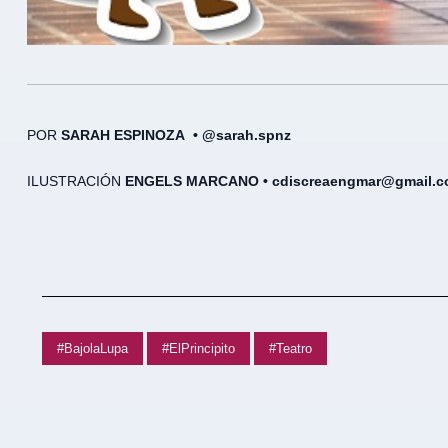
POR
SARAH ESPINOZA • @sarah.spnz
ILUSTRACIÓN
ENGELS MARCANO • cdiscreaengmar@gmail.
#BajolaLupa
#ElPrincipito
#Teatro