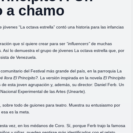
o a chamo
e jóvenes “La octava estrella” contó una historia para las infancias
ación que sí quiere crear para ser
“influencers”
de muchas
. Así lo demuestra el grupo de jóvenes La octava estrella que, por
esista de Venezuela.
 comunitario del Festival más grande del país, en la parroquia La
 llora El Principito?.
La versión inspirada en la novela
El Principito
s de esta joven agrupación y, además, su director: Daniel Ferb. Un
Nacional Experimental de las Artes (Unearte).
a, sobre todo de guiones para teatro. Muestra su entusiasmo por
 esa es la meta.
 esta vez, en los médanos de Coro. Sí, porque Ferb trajo la famosa
 niños y niñas, pueden sentirse más identificados con el relato.