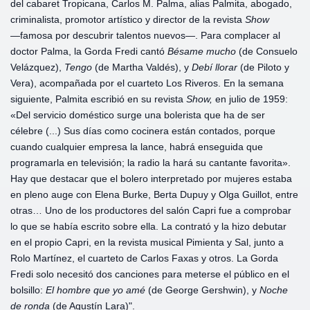
del cabaret Tropicana, Carlos M. Palma, alias Palmita, abogado,
criminalista, promotor artístico y director de la revista
Show
―famosa por descubrir talentos nuevos―. Para complacer al
doctor Palma, la Gorda Fredi cantó
Bésame mucho
(de Consuelo
Velázquez),
Tengo
(de Martha Valdés), y
Debí llorar
(de Piloto y
Vera), acompañada por el cuarteto Los Riveros. En la semana
siguiente, Palmita escribió en su revista
Show,
en julio de 1959:
«Del servicio doméstico surge una bolerista que ha de ser
célebre (...) Sus días como cocinera están contados, porque
cuando cualquier empresa la lance, habrá enseguida que
programarla en televisión; la radio la hará su cantante favorita».
Hay que destacar que el bolero interpretado por mujeres estaba
en pleno auge con Elena Burke, Berta Dupuy y Olga Guillot, entre
otras… Uno de los productores del salón Capri fue a comprobar
lo que se había escrito sobre ella. La contrató y la hizo debutar
en el propio Capri, en la revista musical Pimienta y Sal, junto a
Rolo Martínez, el cuarteto de Carlos Faxas y otros. La Gorda
Fredi solo necesitó dos canciones para meterse el público en el
bolsillo:
El hombre que yo amé
(de George Gershwin), y
Noche
de ronda
(de Agustín Lara)".