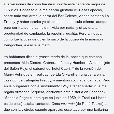
sus versiones de cómo fue descubierta esta cantante negra de
175 kilos. Confieso que me habría gustado vivir esas épocas,
sobre todo vacilarme la barra del Bar Celeste, viendo cantar a La
Freddy, y haber escrito yo el texto de su descubrimiento, aunque
para ser franco no cambio mi vida por nada, y si tuviera la
oportunidad de cambiarla, la repetiría igualita. Pero a indagar
cómo fue la cosa de quién la sacó de la cocina de la mansión
Bengochea, a eso si le meto.
Ya habíamos dicho a
grosso modo
de la noche que estaban
presentes, Aida Diestro, Cabrera Infante y Humberto Anido, el jefe
del Salón Rojo, el cabaret del hotel Capri. Y de la versión de
Mariví Véliz que en realidad fue Ela O’Farrill en una cena en la
casa donde trabajaba Freddy, y mientras cocinaba, cantaba. Pero
en la hurgadera con el instrumento “Voy a tener suerte” que me
regaló Armando Sequera, encuentro esta historia en Facebook:
“Senobio Faget cuenta que en junio de 1959, la Fredi (la i latina
es de ellos) estaba cantando
Cada vez más
(de René Touzet) a
dúo con la victrola, cuando apareció, escoltado por una bailarina