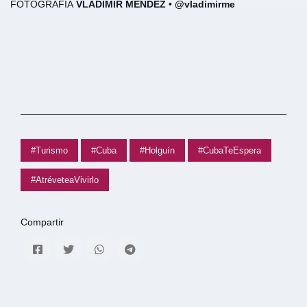
FOTOGRAFÍA
VLADIMIR MÉNDEZ
•
@vladimirme
#Turismo
#Cuba
#Holguín
#CubaTeEspera
#AtréveteaVivirlo
Compartir