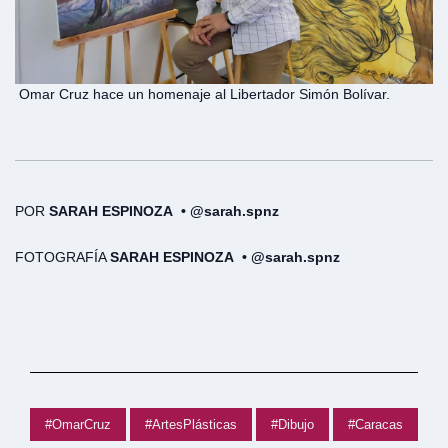
Omar Cruz hace un homenaje al Libertador Simón Bolívar.
POR
SARAH ESPINOZA • @sarah.spnz
FOTOGRAFÍA
SARAH ESPINOZA • @sarah.spnz
#OmarCruz
#ArtesPlásticas
#Dibujo
#Caracas