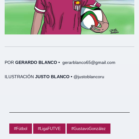
POR
GERARDO BLANCO
•
gerarblanco65@gmail.com
ILUSTRACIÓN
JUSTO BLANCO •
@justoblancoru
#Fútbol
#LigaFUTVE
#GustavoGonzález