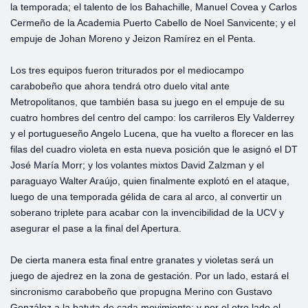
la temporada; el talento de los Bahachille, Manuel Covea y Carlos
Cermeño de la Academia Puerto Cabello de Noel Sanvicente; y el
empuje de Johan Moreno y Jeizon Ramírez en el Penta.
Los tres equipos fueron triturados por el mediocampo
carabobeño que ahora tendrá otro duelo vital ante
Metropolitanos, que también basa su juego en el empuje de su
cuatro hombres del centro del campo: los carrileros Ely Valderrey
y el portugueseño Angelo Lucena, que ha vuelto a florecer en las
filas del cuadro violeta en esta nueva posición que le asignó el DT
José María Morr; y los volantes mixtos David Zalzman y el
paraguayo Walter Araújo, quien finalmente explotó en el ataque,
luego de una temporada gélida de cara al arco, al convertir un
soberano triplete para acabar con la invencibilidad de la UCV y
asegurar el pase a la final del Apertura.
De cierta manera esta final entre granates y violetas será un
juego de ajedrez en la zona de gestación. Por un lado, estará el
sincronismo carabobeño que propugna Merino con Gustavo
González a la batuta de cada movimiento; y por el otro lado el