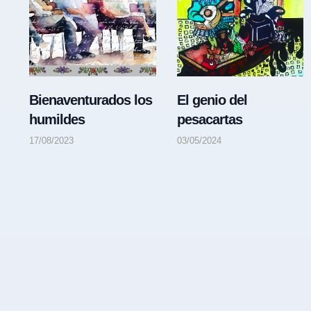
Bienaventurados los
El genio del
humildes
pesacartas
17/08/2023
03/05/2024