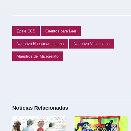
Épale CCS
Cuentos para Leer
Narrativa Nuestroamericana
Narrativa Venezolana
Maestros del Microrelato
Noticias Relacionadas