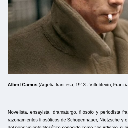
Albert Camus
(Argelia francesa, 1913 - Villeblevin, Franci
Novelista, ensayista, dramaturgo, filósofo y periodista f
razonamientos filosóficos de Schopenhauer, Nietzsche y el
del pensamiento filosófico conocido como absurdismo, si b