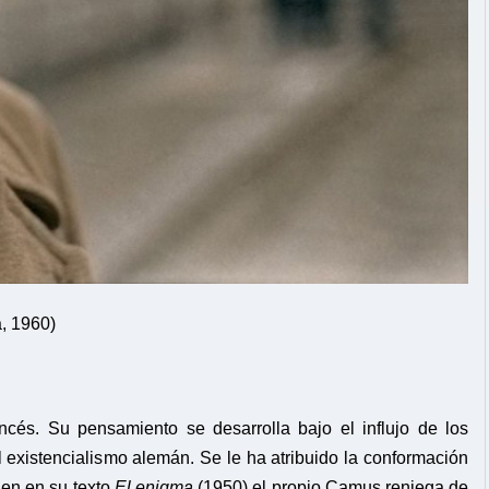
a, 1960)
rancés. Su pensamiento se desarrolla bajo el influjo de los
 existencialismo alemán. Se le ha atribuido la conformación
ien en su texto
El enigma
(1950) el propio Camus reniega de