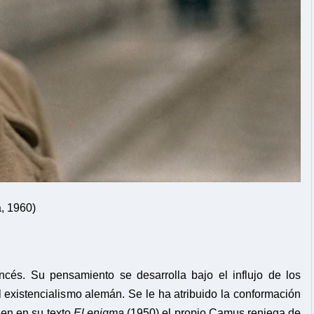
a, 1960)
rancés. Su pensamiento se desarrolla bajo el influjo de los
 existencialismo alemán. Se le ha atribuido la conformación
ien en su texto
El enigma
(1950) el propio Camus reniega de