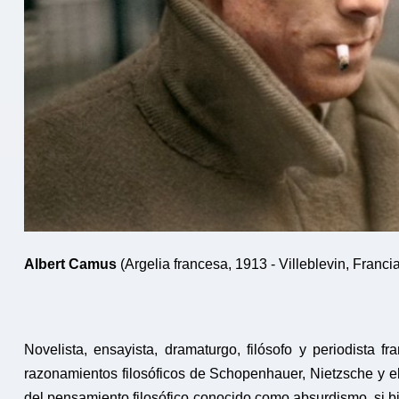
Albert Camus
(Argelia francesa, 1913 - Villeblevin, Franci
Novelista, ensayista, dramaturgo, filósofo y periodista f
razonamientos filosóficos de Schopenhauer, Nietzsche y el
del pensamiento filosófico conocido como absurdismo, si b