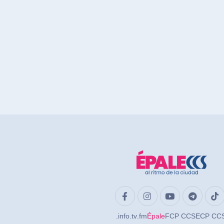
.info
.tv
.fm
Épale
FCP CCS
ECP CC