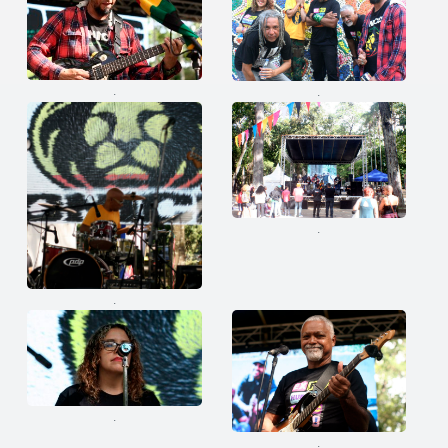
.
.
.
.
.
.