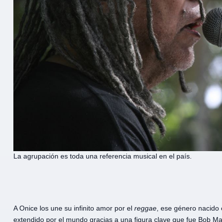
La agrupación es toda una referencia musical en el país.
A Onice los une su infinito amor por el
reggae
, ese género nacido 
extendido por el mundo gracias a una figura clave que fue Bob Ma