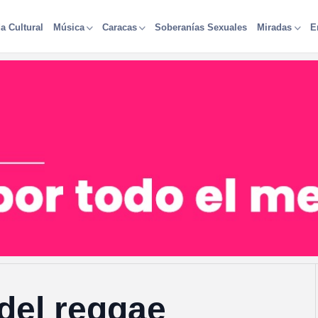
a Cultural
Soberanías Sexuales
Música
Caracas
Miradas
E
 del reggae