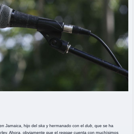
en Jamaica, hijo del
ska
y hermanado con el
dub
, que se ha
rley. Ahora, obviamente que el
reggae
cuenta con muchísimos