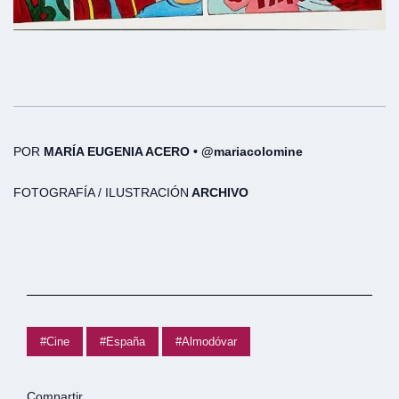
POR
MARÍA EUGENIA ACERO • @mariacolomine
FOTOGRAFÍA / ILUSTRACIÓN
ARCHIVO
#Cine
#España
#Almodóvar
Compartir