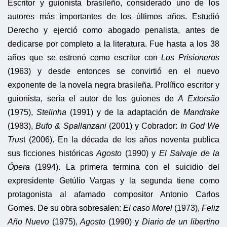
Escritor y guionista brasileño, considerado uno de los
autores más importantes de los últimos años. Estudió
Derecho y ejerció como abogado penalista, antes de
dedicarse por completo a la literatura. Fue hasta a los 38
años que se estrenó como escritor con
Los Prisioneros
(1963) y desde entonces se convirtió en el nuevo
exponente de la novela negra brasileña. Prolífico escritor y
guionista, sería el autor de los guiones de
A Extorsão
(1975),
Stelinha
(1991) y de la adaptación de
Mandrake
(1983),
Bufo & Spallanzani
(2001) y Cobrador:
In God We
Trus
t (2006). En la década de los años noventa publica
sus ficciones históricas
Agosto
(1990) y
El Salvaje de la
Ópera
(1994). La primera termina con el suicidio del
expresidente Getúlio Vargas y la segunda tiene como
protagonista al afamado compositor Antonio Carlos
Gomes. De su obra sobresalen:
El caso Morel
(1973),
Feliz
Año Nuevo
(1975),
Agosto
(1990) y
Diario de un libertino