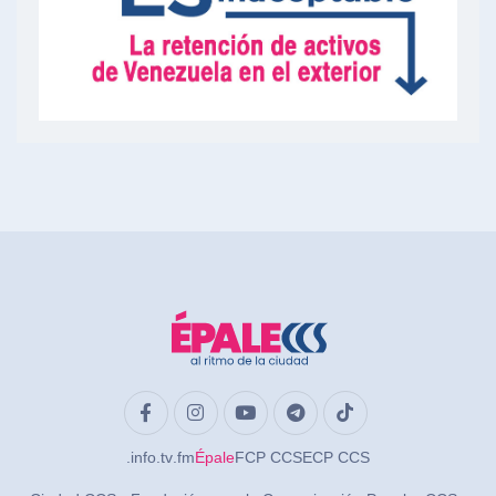
.info
.tv
.fm
Épale
FCP CCS
ECP CCS