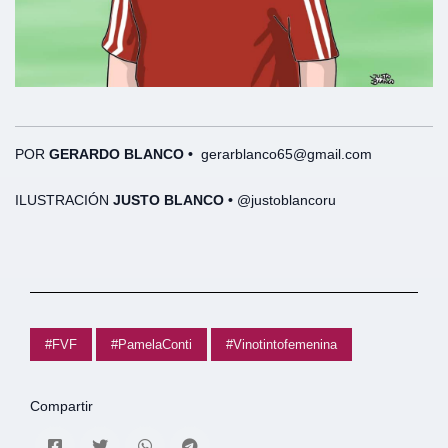
POR
GERARDO BLANCO
•
gerarblanco65@gmail.com
ILUSTRACIÓN
JUSTO BLANCO •
@justoblancoru
#FVF
#PamelaConti
#Vinotintofemenina
Compartir