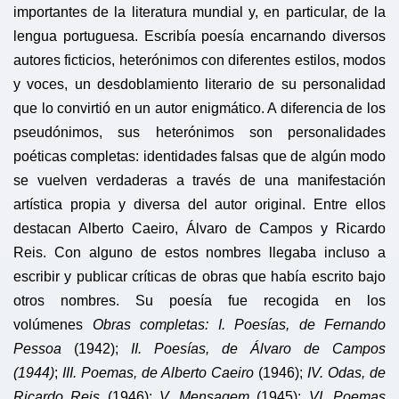
importantes de la literatura mundial y, en particular, de la
lengua portuguesa. Escribía poesía encarnando diversos
autores ficticios, heterónimos con diferentes estilos, modos
y voces, un desdoblamiento literario de su personalidad
que lo convirtió en un autor enigmático. A diferencia de los
pseudónimos, sus heterónimos son personalidades
poéticas completas: identidades falsas que de algún modo
se vuelven verdaderas a través de una manifestación
artística propia y diversa del autor original. Entre ellos
destacan Alberto Caeiro, Álvaro de Campos y Ricardo
Reis. Con alguno de estos nombres llegaba incluso a
escribir y publicar críticas de obras que había escrito bajo
otros nombres. Su poesía fue recogida en los
volúmenes
Obras completas: I. Poesías, de Fernando
Pessoa
(1942);
II. Poesías, de Álvaro de Campos
(1944)
;
III. Poemas, de Alberto Caeiro
(1946);
IV. Odas, de
Ricardo Reis
(1946);
V. Mensagem
(1945);
VI. Poemas