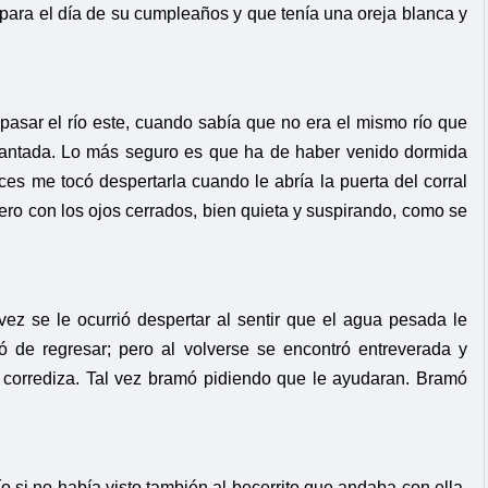
para el día de su cumpleaños y que tenía una oreja blanca y
 pasar el río este, cuando sabía que no era el mismo río que
tarantada. Lo más seguro es que ha de haber venido dormida
s me tocó despertarla cuando le abría la puerta del corral
ntero con los ojos cerrados, bien quieta y suspirando, como se
ez se le ocurrió despertar al sentir que el agua pesada le
tó de regresar; pero al volverse se encontró entreverada y
 corrediza. Tal vez bramó pidiendo que le ayudaran. Bramó
ío si no había visto también al becerrito que andaba con ella.