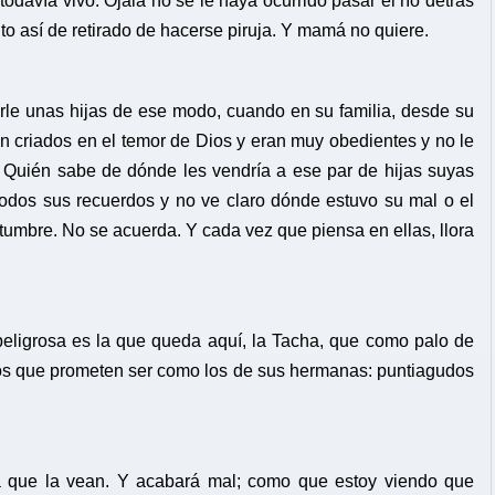
davía vivo. Ojalá no se le haya ocurrido pasar el río detrás
to así de retirado de hacerse piruja. Y mamá no quiere.
rle unas hijas de ese modo, cuando en su familia, desde su
n criados en el temor de Dios y eran muy obedientes y no le
o. Quién sabe de dónde les vendría a ese par de hijas suyas
todos sus recuerdos y no ve claro dónde estuvo su mal o el
tumbre. No se acuerda. Y cada vez que piensa en ellas, llora
peligrosa es la que queda aquí, la Tacha, que como palo de
nos que prometen ser como los de sus hermanas: puntiagudos
ra que la vean. Y acabará mal; como que estoy viendo que