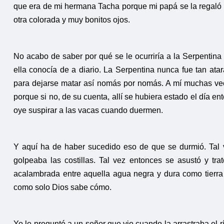
que era de mi hermana Tacha porque mi papá se la regaló 
otra colorada y muy bonitos ojos.
No acabo de saber por qué se le ocurriría a la Serpentina
ella conocía de a diario. La Serpentina nunca fue tan a
para dejarse matar así nomás por nomás. A mí muchas vece
porque si no, de su cuenta, allí se hubiera estado el día e
oye suspirar a las vacas cuando duermen.
Y aquí ha de haber sucedido eso de que se durmió. Tal v
golpeaba las costillas. Tal vez entonces se asustó y tra
acalambrada entre aquella agua negra y dura como tierra
como solo Dios sabe cómo.
Yo le pregunté a un señor que vio cuando la arrastraba el r