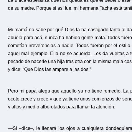
La única esperanza que nos queda es que el becerro esté to
de su madre. Porque si así fue, mi hermana Tacha está tanti
Mi mamá no sabe por qué Dios la ha castigado tanto al da
abuela para acá, nunca ha habido gente mala. Todos fuero
cometían irreverencias a nadie. Todos fueron por el estil
aquel mal ejemplo. Ella no se acuerda. Les da vueltas a 
pecado de nacerle una hija tras otra con la misma mala cos
y dice: “Que Dios las ampare a las dos.”
Pero mi papá alega que aquello ya no tiene remedio. La 
ocote crece y crece y que ya tiene unos comienzos de se
y altos y medio alborotados para llamar la atención.
—Sí –dice–, le llenará los ojos a cualquiera dondequie