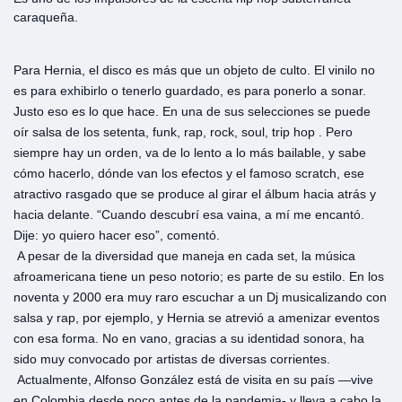
caraqueña.
Para Hernia, el disco es más que un objeto de culto. El vinilo no
es para exhibirlo o tenerlo guardado, es para ponerlo a sonar.
Justo eso es lo que hace. En una de sus selecciones se puede
oír salsa de los setenta, funk, rap, rock, soul, trip hop . Pero
siempre hay un orden, va de lo lento a lo más bailable, y sabe
cómo hacerlo, dónde van los efectos y el famoso scratch, ese
atractivo rasgado que se produce al girar el álbum hacia atrás y
hacia delante. “Cuando descubrí esa vaina, a mí me encantó.
Dije: yo quiero hacer eso”, comentó.
A pesar de la diversidad que maneja en cada set, la música
afroamericana tiene un peso notorio; es parte de su estilo. En los
noventa y 2000 era muy raro escuchar a un Dj musicalizando con
salsa y rap, por ejemplo, y Hernia se atrevió a amenizar eventos
con esa forma. No en vano, gracias a su identidad sonora, ha
sido muy convocado por artistas de diversas corrientes.
Actualmente, Alfonso González está de visita en su país —vive
en Colombia desde poco antes de la pandemia- y lleva a cabo la