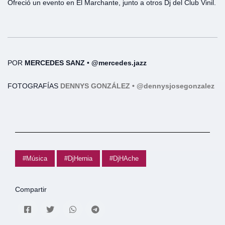
Ofreció un evento en El Marchante, junto a otros Dj del Club Vinil.
POR
MERCEDES SANZ
•
@mercedes.jazz
FOTOGRAFÍAS
DENNYS GONZÁLEZ • @dennysjosegonzalez
#Música
#DjHernia
#DjHAche
Compartir