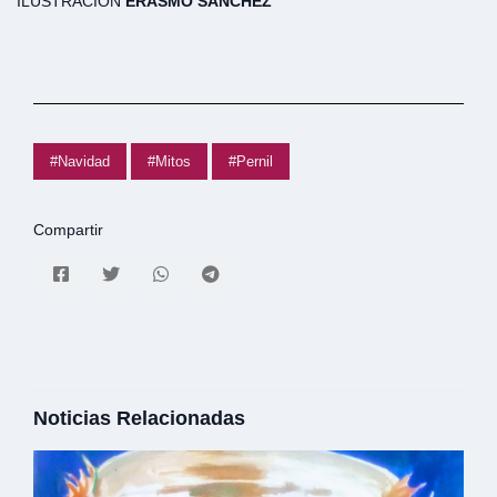
ILUSTRACIÓN
ERASMO SÁNCHEZ
#Navidad
#Mitos
#Pernil
Compartir
Noticias Relacionadas