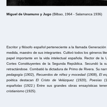
Miguel de Unamuno y Jugo
(Bilbao, 1964 - Salamanca 1936)
Escritor y filósofo español perteneciente a la llamada Generació
medida, maestro de sus integrantes. Cultivó todos los géneros li
papel importante en la vida intelectual española. Rector de la
Cortes Constituyentes de la Segunda República. Secundó la subl
retractándose. Combatió la dictadura de Primo de Rivera. Su na
pedagogía
(1902),
Recuerdos de niñez y mocedad
(1908),
El e
poética destacan
El Cristo de Velázquez
(1920),
Poesías
(1
españolas
(1922.) Entre sus grandes obras ensayísticas te
cristianismo
(1925).