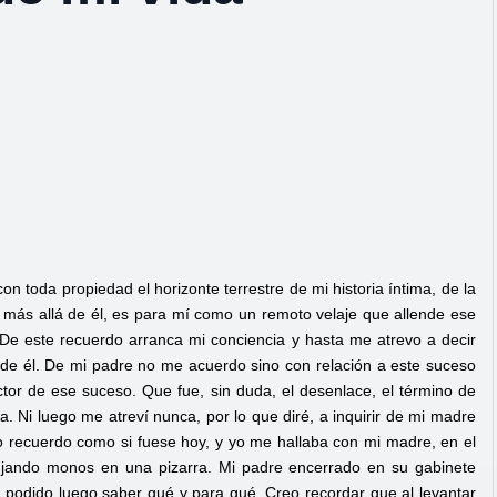
con toda propiedad el horizonte terrestre de mi historia íntima, de la
de más allá de él, es para mí como un remoto velaje que allende ese
. De este recuerdo arranca mi conciencia y hasta me atrevo a decir
o de él. De mi padre no me acuerdo sino con relación a este suceso
ctor de ese suceso. Que fue, sin duda, el desenlace, el término de
. Ni luego me atreví nunca, por lo que diré, a inquirir de mi madre
, lo recuerdo como si fuese hoy, y yo me hallaba con mi madre, en el
bujando monos en una pizarra. Mi padre encerrado en su gabinete
e podido luego saber qué y para qué. Creo recordar que al levantar