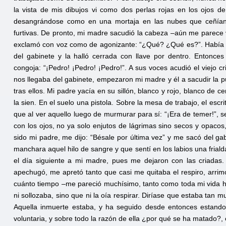
la vista de mis dibujos vi como dos perlas rojas en los ojos d
desangrándose como en una mortaja en las nubes que ceñían a
furtivas. De pronto, mi madre sacudió la cabeza –aún me parece ve
exclamó con voz como de agonizante: “¿Qué? ¿Qué es?”. Había so
del gabinete y la halló cerrada con llave por dentro. Entonc
congoja: “¡Pedro! ¡Pedro! ¡Pedro!”. A sus voces acudió el viejo 
nos llegaba del gabinete, empezaron mi madre y él a sacudir la p
tras ellos. Mi padre yacía en su sillón, blanco y rojo, blanco de c
la sien. En el suelo una pistola. Sobre la mesa de trabajo, el esc
que al ver aquello luego de murmurar para sí: “¡Era de temer!”, 
con los ojos, no ya solo enjutos de lágrimas sino secos y opaco
sido mi padre, me dijo: “Bésale por última vez” y me sacó del g
manchara aquel hilo de sangre y que sentí en los labios una frial
el día siguiente a mi madre, pues me dejaron con las criadas
apechugó, me apretó tanto que casi me quitaba el respiro, arrim
cuánto tiempo –me pareció muchísimo, tanto como toda mi vida h
ni sollozaba, sino que ni la oía respirar. Diríase que estaba tan
Aquella inmuerte estaba, y ha seguido desde entonces estand
voluntaria, y sobre todo la razón de ella ¿por qué se ha matado?, 