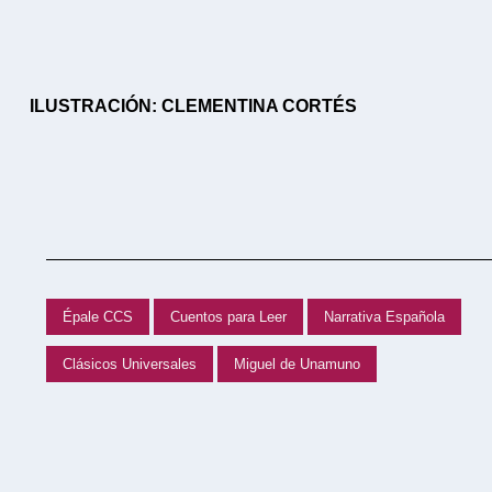
ILUSTRACIÓN: CLEMENTINA CORTÉS
Épale CCS
Cuentos para Leer
Narrativa Española
Clásicos Universales
Miguel de Unamuno