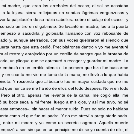
e mi madre, que eran los arreboles del ocaso; el sol se acostaba
 la lejana sierra reflejados en sendas lágrimas vergonzosas y
r la palpitación de su rubia cabellera sobre el celaje del ocaso– y
nado un tiro en el gabinete. Se levantó mi madre, fue a la puerta
es empezó a sacudirla y golpearla llamando con voz rebosante de
criado y, aunque aterrados, con sus voces quebraron el silencio que
uerta hasta que esta cedió. Precipitáronse dentro y yo me aventuré
era el rostro y enrojecido por un corrillo de sangre que le brotaba de
ritorio, un pliegue que se apresuró a recoger y guardar mi madre. La
se embozó en un terrible silencio. Lo primero que hizo fue buscarme
s, y en cuanto me vio me tomó de la mano, me llevó a lo que había
abinete. Y recuerdo que al besarle fue mi mayor cuidado que no me
dad que nunca se me ha ido de ellos del todo después. No vi en todo
. Pero al otro, apenas me levanté de la cama, me cogió ella, me
ó su boca seca a mi frente, luego a mis ojos, y así me tuvo, no sé
asta entonces–, sin hacer el menor ruido. Pues no solo no hablaba
 muerta como el que fue mi padre. Y no me atreví a preguntarle nada.
o, entre mi madre y yo como un secreto sagrado. Aquella muerte
empezó a ser, sin que en un principio me diese yo cuenta de ello, el