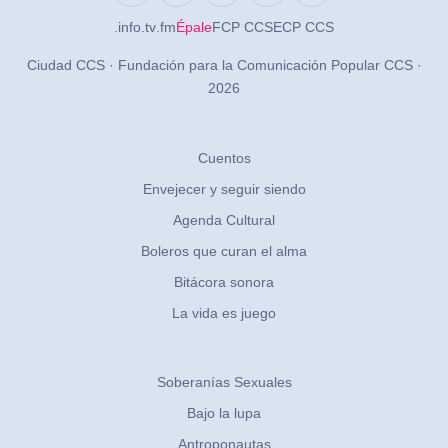
.info
.tv
.fm
Épale
FCP CCS
ECP CCS
Ciudad CCS · Fundación para la Comunicación Popular CCS ·
2026
Cuentos
Envejecer y seguir siendo
Agenda Cultural
Boleros que curan el alma
Bitácora sonora
La vida es juego
Soberanías Sexuales
Bajo la lupa
Antroponautas