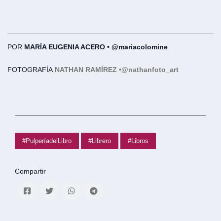
POR
MARÍA EUGENIA ACERO • @mariacolomine
FOTOGRAFÍA
NATHAN RAMÍREZ •
@nathanfoto_art
#PulperíadelLibro
#Librero
#Libros
Compartir