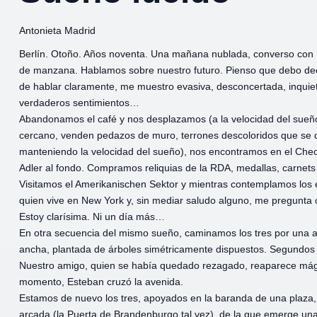
Antonieta Madrid
Berlín. Otoño. Años noventa. Una mañana nublada, converso con
de manzana. Hablamos sobre nuestro futuro. Pienso que debo deci
de hablar claramente, me muestro evasiva, desconcertada, inquiet
verdaderos sentimientos…
Abandonamos el café y nos desplazamos (a la velocidad del sueño
cercano, venden pedazos de muro, terrones descoloridos que se
manteniendo la velocidad del sueño), nos encontramos en el Che
Adler al fondo. Compramos reliquias de la RDA, medallas, carnets 
Visitamos el Amerikanischen Sektor y mientras contemplamos los e
quien vive en New York y, sin mediar saludo alguno, me pregunta c
Estoy clarísima. Ni un día más…
En otra secuencia del mismo sueño, caminamos los tres por una a
ancha, plantada de árboles simétricamente dispuestos. Segundos
Nuestro amigo, quien se había quedado rezagado, reaparece mági
momento, Esteban cruzó la avenida.
Estamos de nuevo los tres, apoyados en la baranda de una plaza,
arcada (la Puerta de Brandenburgo tal vez), de la que emerge u