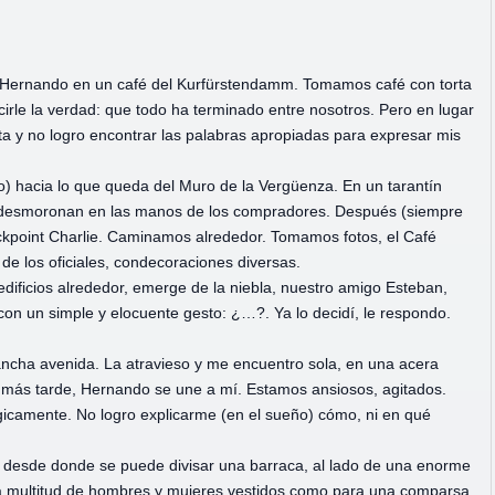
 Hernando en un café del Kurfürstendamm. Tomamos café con torta
rle la verdad: que todo ha terminado entre nosotros. Pero en lugar
a y no logro encontrar las palabras apropiadas para expresar mis
) hacia lo que queda del Muro de la Vergüenza. En un tarantín
 desmoronan en las manos de los compradores. Después (siempre
ckpoint Charlie. Caminamos alrededor. Tomamos fotos, el Café
de los oficiales, condecoraciones diversas.
dificios alrededor, emerge de la niebla, nuestro amigo Esteban,
on un simple y elocuente gesto: ¿…?. Ya lo decidí, le respondo.
ncha avenida. La atravieso y me encuentro sola, en una acera
 más tarde, Hernando se une a mí. Estamos ansiosos, agitados.
camente. No logro explicarme (en el sueño) cómo, ni en qué
 desde donde se puede divisar una barraca, al lado de una enorme
na multitud de hombres y mujeres vestidos como para una comparsa.