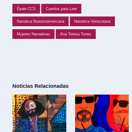
Épale CCS
Cuentos para Leer
Narrativa Nuestroamericana
Narrativa Venezolana
Mujeres Narradoras
Ana Teresa Torres
Noticias Relacionadas