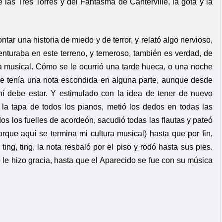
 las Tres Torres y del Fantasma de Canterville, la gota y la
tar una historia de miedo y de terror, y relató algo nervioso,
enturaba en este terreno, y temeroso, también es verdad, de
a musical. Cómo se le ocurrió una tarde hueca, o una noche
que tenía una nota escondida en alguna parte, aunque desde
í debe estar. Y estimulado con la idea de tener de nuevo
 la tapa de todos los pianos, metió los dedos en todas las
dos los fuelles de acordeón, sacudió todas las flautas y pateó
orque aquí se termina mi cultura musical) hasta que por fin,
ting, ting, la nota resbaló por el piso y rodó hasta sus pies.
o le hizo gracia, hasta que el Aparecido se fue con su música