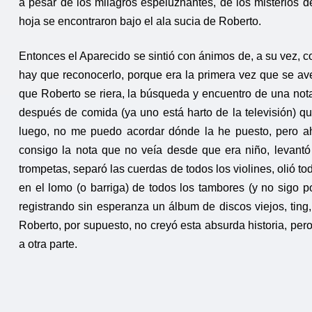
a pesar de los milagros espeluznantes, de los misterios de
hoja se encontraron bajo el ala sucia de Roberto.
Entonces el Aparecido se sintió con ánimos de, a su vez, con
hay que reconocerlo, porque era la primera vez que se av
que Roberto se riera, la búsqueda y encuentro de una not
después de comida (ya uno está harto de la televisión) 
luego, no me puedo acordar dónde la he puesto, pero ah
consigo la nota que no veía desde que era niño, levantó
trompetas, separó las cuerdas de todos los violines, olió to
en el lomo (o barriga) de todos los tambores (y no sigo p
registrando sin esperanza un álbum de discos viejos, ting, 
Roberto, por supuesto, no creyó esta absurda historia, per
a otra parte.