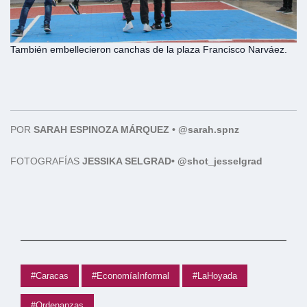
También embellecieron canchas de la plaza Francisco Narváez.
POR
SARAH ESPINOZA MÁRQUEZ • @sarah.spnz
FOTOGRAFÍAS
JESSIKA SELGRAD
• @shot_jesselgrad
#Caracas
#EconomíaInformal
#LaHoyada
#Ordenanzas