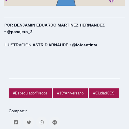
POR
BENJAMÍN EDUARDO MARTÍNEZ HERNÁNDEZ
•
@pasajero_2
ILUSTRACIÓN
ASTRID ARNAUDE • @loloentinta
#EspeculadorPrecoz
#15ºAniversario
#CiudadCCS
Compartir