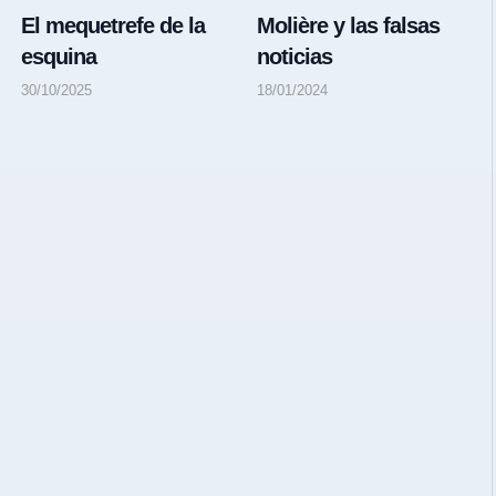
El mequetrefe de la
Molière y las falsas
esquina
noticias
30/10/2025
18/01/2024