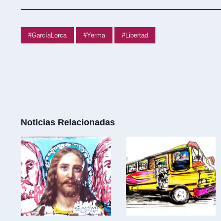
#GarcíaLorca
#Yerma
#Libertad
Noticias Relacionadas