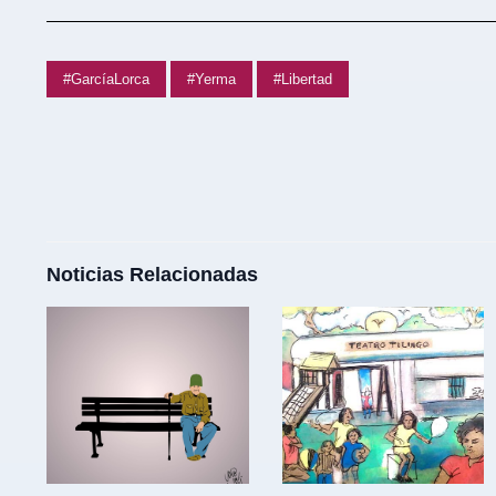
#GarcíaLorca
#Yerma
#Libertad
Noticias Relacionadas