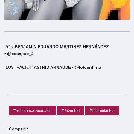
POR
BENJAMÍN EDUARDO MARTÍNEZ HERNÁNDEZ
•
@pasajero_2
ILUSTRACIÓN
ASTRID ARNAUDE • @loloentinta
#SoberaníasSexuales
#Juventud
#Estimulantes
Compartir