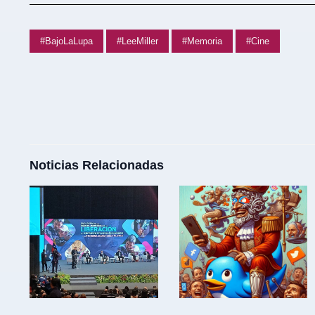
#BajoLaLupa
#LeeMiller
#Memoria
#Cine
Noticias Relacionadas