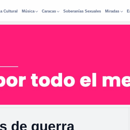
a Cultural
Soberanías Sexuales
Música
Caracas
Miradas
E
os de guerra