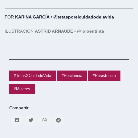
POR
KARINA GARCÍA • @tetasporelcuidadodelavida
ILUSTRACIÓN
ASTRID ARNAUDE • @loloentinta
#TetasXCuidadoVida
#Resilencia
#Resistencia
#Mujeres
Compartir